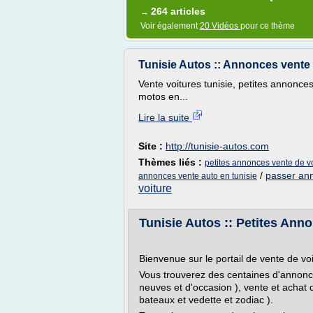
264 articles
→
Voir également
20 Vidéos
pour ce thème
Tunisie Autos :: Annonces vente d
Vente voitures tunisie, petites annonces 
motos en...
Lire la suite
Site :
http://tunisie-autos.com
Thèmes liés :
petites annonces vente de vo
/
passer ann
annonces vente auto en tunisie
voiture
Tunisie Autos :: Petites Anno
Bienvenue sur le portail de vente de vo
Vous trouverez des centaines d'annonce
neuves et d'occasion ), vente et achat 
bateaux et vedette et zodiac ).