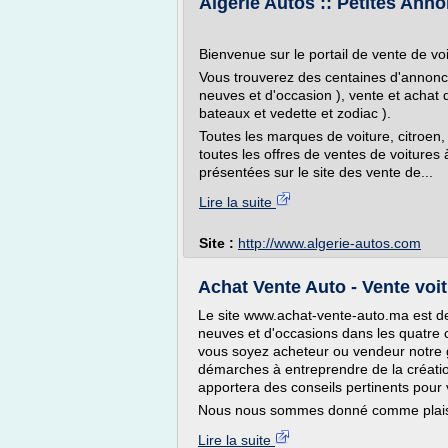
Algerie Autos :: Petites Anno
Bienvenue sur le portail de vente de voi
Vous trouverez des centaines d'annonce
neuves et d'occasion ), vente et achat 
bateaux et vedette et zodiac ).
Toutes les marques de voiture, citroen, 
toutes les offres de ventes de voitures à
présentées sur le site des vente de...
Lire la suite
Site :
http://www.algerie-autos.com
Achat Vente Auto - Vente vo
Le site www.achat-vente-auto.ma est de
neuves et d'occasions dans les quatre c
vous soyez acheteur ou vendeur notre 
démarches à entreprendre de la créatio
apportera des conseils pertinents pour v
Nous nous sommes donné comme plaisi
Lire la suite