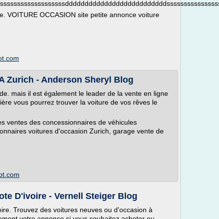
sssssssssssssssssddddddddddddddddddddddddddsssssssssssss
que. VOITURE OCCASION site petite annonce voiture
ot.com
A Zurich - Anderson Sheryl Blog
de. mais il est également le leader de la vente en ligne
ère vous pourrez trouver la voiture de vos rêves le
les ventes des concessionnaires de véhicules
ionnaires voitures d'occasion Zurich, garage vente de
pot.com
e D'ivoire - Vernell Steiger Blog
oire. Trouvez des voitures neuves ou d'occasion à
itement votre annonce si vous souhaitez acheter ou