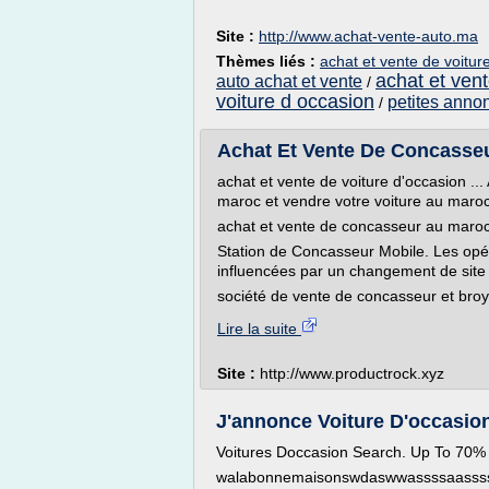
Site :
http://www.achat-vente-auto.ma
Thèmes liés :
achat et vente de voitu
achat et vent
auto achat et vente
/
voiture d occasion
petites anno
/
Achat Et Vente De Concasseu
achat et vente de voiture d'occasion ..
maroc et vendre votre voiture au maroc
achat et vente de concasseur au maro
Station de Concasseur Mobile. Les opé
influencées par un changement de site 
société de vente de concasseur et broy
Lire la suite
Site :
http://www.productrock.xyz
J'annonce Voiture D'occasio
Voitures Doccasion Search. Up To 70% 
walabonnemaisonswdaswwassssaass