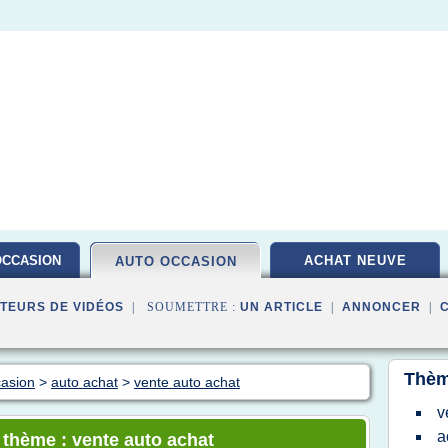
OCCASION
ACHAT NEUVE
AUTO OCCASION
TEURS DE VIDÉOS
| SOUMETTRE :
UN ARTICLE
|
ANNONCER
|
Thèm
casion
>
auto achat
>
vente auto achat
v
a
e thème : vente auto achat