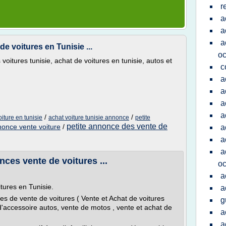
r
a
a
a
e voitures en Tunisie ...
oc
voitures tunisie, achat de voitures en tunisie, autos et
c
a
a
a
a
/
/
iture en tunisie
achat voiture tunisie annonce
petite
petite annonce des vente de
once vente voiture
/
a
a
a
nces vente de voitures ...
oc
a
itures en Tunisie.
a
s de vente de voitures ( Vente et Achat de voitures
g
d'accessoire autos, vente de motos , vente et achat de
a
a