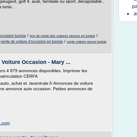
peugeot, golf 4, audi, familiale ou sport, décapotable ,
pa
 tunis...
a
/
/
occasion tunisie
prix de vente des voitures neuves en tunisie
/
/
vente de voiture d'occasion en tunisie
vente voiture neuve tunisie
e Voiture Occasion - Mary ...
iers 4 879 annonces disponibles. Imprimer les
mmatriculation CERFA
auto, achat et. lacentrale.fr Annonces de voiture
ture annonce auto occasion. Petites annonces de
t.com