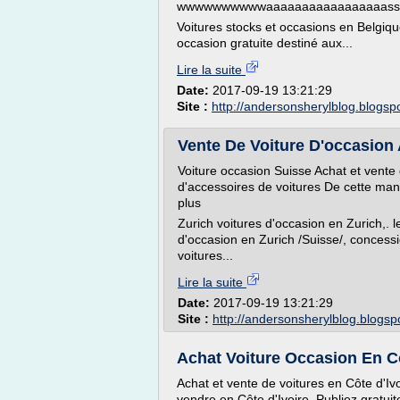
wwwwwwwwwwaaaaaaaaaaaaaaaaassss
Voitures stocks et occasions en Belgi
occasion gratuite destiné aux...
Lire la suite
Date:
2017-09-19 13:21:29
Site :
http://andersonsherylblog.blogsp
Vente De Voiture D'occasion 
Voiture occasion Suisse Achat et vente 
d'accessoires de voitures De cette mani
plus
Zurich voitures d'occasion en Zurich,. 
d'occasion en Zurich /Suisse/, concess
voitures...
Lire la suite
Date:
2017-09-19 13:21:29
Site :
http://andersonsherylblog.blogs
Achat Voiture Occasion En Cot
Achat et vente de voitures en Côte d'Iv
vendre en Côte d'Ivoire. Publiez gratu