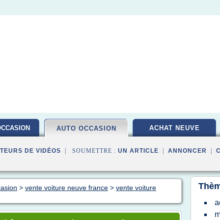
OCCASION
ACHAT NEUVE
AUTO OCCASION
TEURS DE VIDÉOS
| SOUMETTRE :
UN ARTICLE
|
ANNONCER
|
Thèm
casion
>
vente voiture neuve france
>
vente voiture
a
m