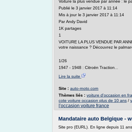
Voiture la plus vendue par année : le 
Publié le 3 janvier 2017 à 11:14
Mis à jour le 3 janvier 2017 à 11:14
Par Andy David
1K partages
1
VOITURE LA PLUS VENDUE PAR ANNEE - Q
votre naissance ? Découvrez le palmarè
1/26
1947 - 1948 : Citroën Traction...
Lire la suite
Site :
auto-moto.com
Thèmes liés :
voiture d'occasion en fr
cote voiture occasion plus de 10 ans
/
l'occasion voiture france
Mandataire auto Belgique - 
Site pro (EURL). En ligne depuis 11 ans