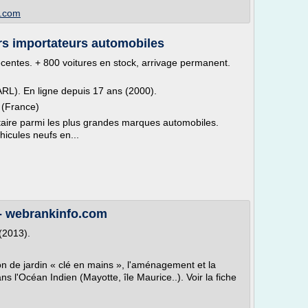
t.com
urs importateurs automobiles
écentes. + 800 voitures en stock, arrivage permanent.
SARL). En ligne depuis 17 ans (2000).
 (France)
taire parmi les plus grandes marques automobiles.
icules neufs en...
- webrankinfo.com
(2013).
ion de jardin « clé en mains », l'aménagement et la
s l'Océan Indien (Mayotte, île Maurice..). Voir la fiche