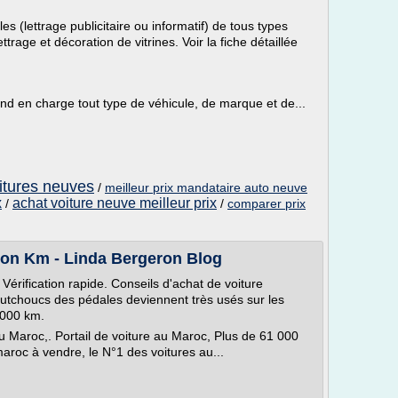
s (lettrage publicitaire ou informatif) de tous types
ttrage et décoration de vitrines. Voir la fiche détaillée
nd en charge tout type de véhicule, de marque et de...
itures neuves
/
meilleur prix mandataire auto neuve
x
achat voiture neuve meilleur prix
/
/
comparer prix
ion Km - Linda Bergeron Blog
érification rapide. Conseils d'achat de voiture
utchoucs des pédales deviennent très usés sur les
 000 km.
u Maroc,. Portail de voiture au Maroc, Plus de 61 000
aroc à vendre, le N°1 des voitures au...