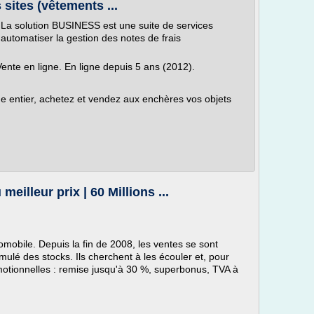
 sites (vêtements ...
a solution BUSINESS est une suite de services
 automatiser la gestion des notes de frais
 Vente en ligne. En ligne depuis 5 ans (2012).
e entier, achetez et vendez aux enchères vos objets
eilleur prix | 60 Millions ...
omobile. Depuis la fin de 2008, les ventes se sont
mulé des stocks. Ils cherchent à les écouler et, pour
romotionnelles : remise jusqu'à 30 %, superbonus, TVA à