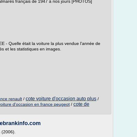
palmarès français de 1947 à nos jours [PHOTOS]
uelle était la voiture la plus vendue l'année de
s et les statistiques en images.
cote voiture d'occasion auto plus
ance renault
/
/
cote de
voiture d'occasion en france peugeot
/
webrankinfo.com
 (2006).