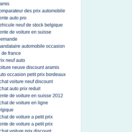
amis
omparateur des prix automobile
ente auto pro
ehicule neuf de stock belgique
ente de voiture en suisse
llemande
andataire automobile occasion
e de france
rix neuf auto
oiture neuve discount aramis
uto occasion petit prix bordeaux
chat voiture neuf discount
chat auto prix reduit
ente de voiture en suisse 2012
chat de voiture en ligne
lgique
chat de voiture a petit prix
ente de voiture a petit prix
chat voiture prix discount