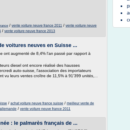
p
a
c
/
/
vente voiture neuve france 2011
vente voiture neuve
france
/
4
vente voiture neuve france 2013
e voitures neuves en Suisse ...
se ont augmenté de 8,4% l'an passé par rapport à
oteurs diesel ont encore réalisé des hausses
credi auto-suisse, l'association des importateurs
t vu leurs ventes croître de 11,5% à 91'399 unités,...
/
/
uisse
achat voiture neuve france suisse
meilleur vente de
/
e allemande
vente voiture neuve france 2011
née : le palmarès français de ...