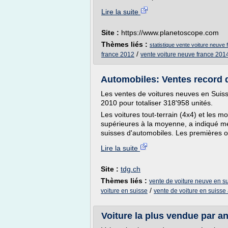
Lire la suite
Site :
https://www.planetoscope.com
Thèmes liés :
statistique vente voiture neuve 
/
france 2012
vente voiture neuve france 201
Automobiles: Ventes record d
Les ventes de voitures neuves en Suis
2010 pour totaliser 318'958 unités.
Les voitures tout-terrain (4x4) et les m
supérieures à la moyenne, a indiqué mer
suisses d'automobiles. Les premières on
Lire la suite
Site :
tdg.ch
Thèmes liés :
vente de voiture neuve en s
/
voiture en suisse
vente de voiture en suiss
Voiture la plus vendue par an