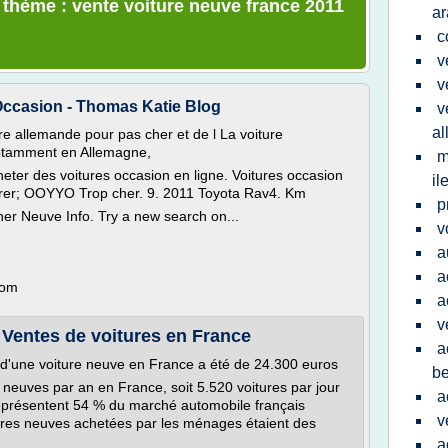
e thème : vente voiture neuve france 2011
ar
c
v
v
Occasion - Thomas Katie Blog
v
a
ture allemande pour pas cher et de l La voiture
notamment en Allemagne,
m
eter des voitures occasion en ligne. Voitures occasion
il
arer; OOYYO Trop cher. 9. 2011 Toyota Rav4. Km
p
er Neuve Info. Try a new search on...
v
a
a
com
a
v
: Ventes de voitures en France
a
 d'une voiture neuve en France a été de 24.300 euros
be
s neuves par an en France, soit 5.520 voitures par jour
a
représentent 54 % du marché automobile français
v
res neuves achetées par les ménages étaient des
a