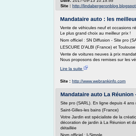
Date:
2017-09-13 10:15:55
Site :
http://lindabergeronblog.blogspo
Mandataire auto : les meille
Vente de véhicules neuf et occasions r
Le plus grand choix au meilleur prix !
Nom officiel : SN Diffusion - Site pro (
LESCURE D'ALBI (France) et Toulouse
Vente de voitures neuves à prix manda
Nous proposons des remises sur les véh
Lire la suite
Site :
http://www.webrankinfo.com
Mandataire auto La Réunion 
Site pro (SARL). En ligne depuis 4 ans 
Saint-Gilles-les bains (France)
Votre Jardin est spécialiste de la créat
décoration de jardin à La Réunion et dan
détaillée
Nom officiel : I-Simple