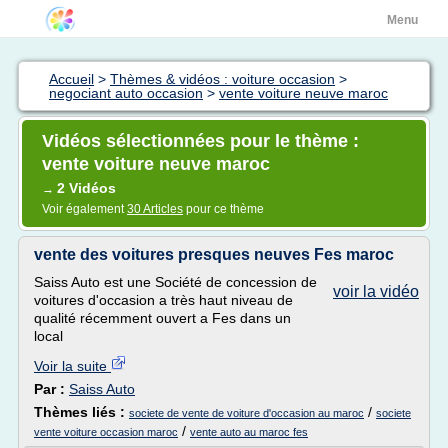
Menu
Accueil
>
Thèmes & vidéos : voiture occasion
>
negociant auto occasion
>
vente voiture neuve maroc
Vidéos sélectionnées pour le thème :
vente voiture neuve maroc
2 Vidéos
→
Voir également
30 Articles
pour ce thème
vente des voitures presques neuves Fes maroc
Saiss Auto est une Société de concession de
voir la vidéo
voitures d'occasion a très haut niveau de
qualité récemment ouvert a Fes dans un
local
Voir la suite
Par :
Saiss Auto
Thèmes liés :
/
societe de vente de voiture d'occasion au maroc
societe
/
vente voiture occasion maroc
vente auto au maroc fes