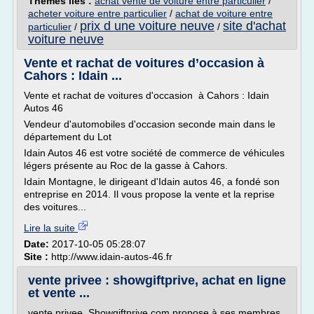
Thèmes liés :
achat vente de voiture entre particulier
/
acheter voiture entre particulier
/
achat de voiture entre
prix d une voiture neuve
site d'achat
particulier
/
/
voiture neuve
Vente et rachat de voitures d’occasion à
Cahors : Idain ...
Vente et rachat de voitures d'occasion à Cahors : Idain
Autos 46
Vendeur d'automobiles d'occasion seconde main dans le
département du Lot
Idain Autos 46 est votre société de commerce de véhicules
légers présente au Roc de la gasse à Cahors.
Idain Montagne, le dirigeant d'Idain autos 46, a fondé son
entreprise en 2014. Il vous propose la vente et la reprise
des voitures...
Lire la suite
Date:
2017-10-05 05:28:07
Site :
http://www.idain-autos-46.fr
vente privee : showgiftprive, achat en ligne
et vente ...
vente privee, Showgiftprive.com propose à ses membres