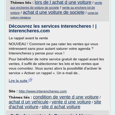
lors de l achat d une voiture
Thèmes liés :
/
vente
/
aux encheres de voiture de societe
vente au enchere lot de
achat d une voiture de societe
/
/
voiture
vente lot
voiture miniature
Découvrez les services Interencheres ! |
interencheres.com
Le rappel avant la vente
NOUVEAU ! Comment ne pas rater les ventes qui vous
intéressent sans pour autant saturer votre agenda ?
Interencheres y pense pour vous !
Pour bénéficier de notre service gratuit de rappel avant les
ventes, il suffit de sélectionner les lots et les ventes que
vous convoitez. Vous aurez alors la possibilité d'activer le
service « Activer un rappel ». Un e-mail de...
Lire la suite
Site :
http://www.interencheres.com
condition de vente d une voiture
Thèmes liés :
/
achat d un vehicule
vente d une voiture
site
/
/
d'achat voiture
site d achat voiture
/