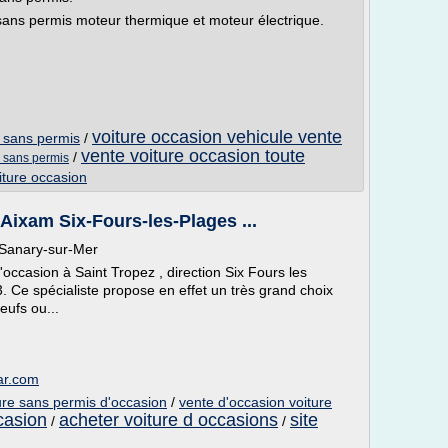
sans permis moteur thermique et moteur électrique.
voiture occasion vehicule vente
e sans permis
/
vente voiture occasion toute
/
e sans permis
iture occasion
Aixam Six-Fours-les-Plages ...
 Sanary-sur-Mer
occasion à Saint Tropez , direction Six Fours les
 Ce spécialiste propose en effet un très grand choix
ufs ou...
ar.com
ure sans permis d'occasion
/
vente d'occasion voiture
casion
acheter voiture d occasions
site
/
/