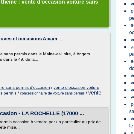
e thème : vente d'occasion voiture sans
v
p
pe
a
oc
uves et occasions Aixam ...
v
a
ure sans permis dans le Maine-et-Loire, à Angers .
pa
 dans le 49, de la...
a
d
v
v
ure sans permis d'occasion
/
vente d'occasion voiture
v
vente
ns permis
/
/
concessionnaire de voiture sans permis
v
p
sa
ccasion - LA ROCHELLE (17000 ...
v
ermis occasion à vendre par un particulier au prix de
le
été mise...
e