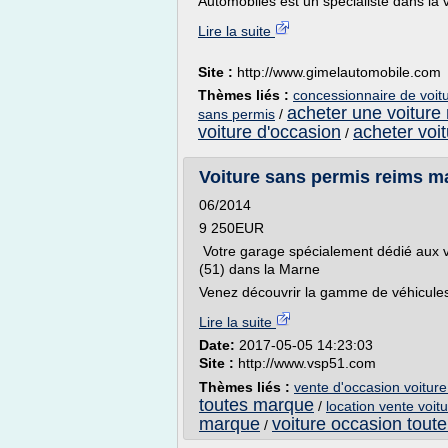
Automobiles est un spécialiste dans la v
Lire la suite
Site :
http://www.gimelautomobile.com
Thèmes liés :
concessionnaire de voit
acheter une voiture
sans permis
/
voiture d'occasion
acheter voi
/
Voiture sans permis reims mar
06/2014
9 250EUR
Votre garage spécialement dédié aux v
(51) dans la Marne
Venez découvrir la gamme de véhicules
Lire la suite
Date:
2017-05-05 14:23:03
Site :
http://www.vsp51.com
Thèmes liés :
vente d'occasion voitur
toutes marque
/
location vente voit
marque
voiture occasion tout
/