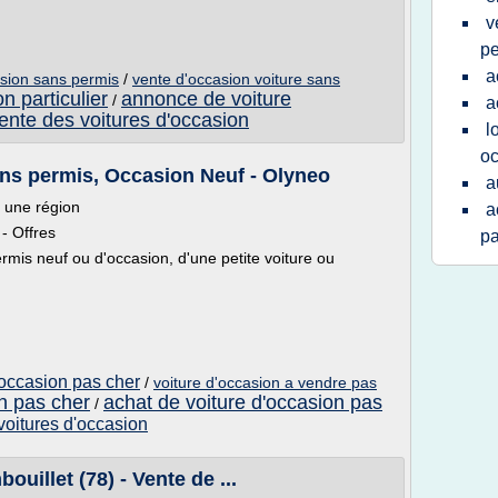
v
pe
a
asion sans permis
/
vente d'occasion voiture sans
n particulier
annonce de voiture
/
a
vente des voitures d'occasion
l
oc
ans permis, Occasion Neuf - Olyneo
a
 une région
a
- Offres
pa
mis neuf ou d'occasion, d'une petite voiture ou
'occasion pas cher
/
voiture d'occasion a vendre pas
on pas cher
achat de voiture d'occasion pas
/
voitures d'occasion
uillet (78) - Vente de ...