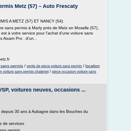
rmis Metz (57) – Auto Frescaty
IS A METZ (57) ET NANCY (54)
ure sans permis à Marly près de Metz en Moselle (57),
est à votre service pour l'achat d'une voiture sans
s Aixam Pro , d'un...
etz.fr
e sans permis
/
/
location
vente de piece voiture sans permis
/
n voiture sans permis chatenet
piece occasion voiture sans
P, voitures neuves, occasions ...
is depuis 30 ans à Aubagne dans les Bouches du
 de services.
sans permis.