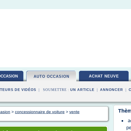
OCCASION
ACHAT NEUVE
AUTO OCCASION
TEURS DE VIDÉOS
| SOUMETTRE :
UN ARTICLE
|
ANNONCER
|
Thèm
casion
>
concessionnaire de voiture
>
vente
a
pe