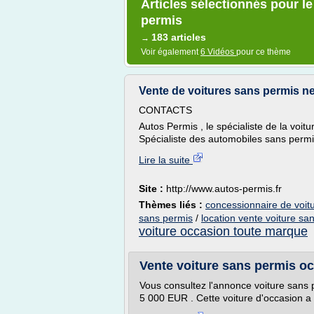
Articles sélectionnés pour l
permis
183 articles
→
Voir également
6 Vidéos
pour ce thème
Vente de voitures sans permis ne
CONTACTS
Autos Permis , le spécialiste de la voit
Spécialiste des automobiles sans permis
Lire la suite
Site :
http://www.autos-permis.fr
Thèmes liés :
concessionnaire de voit
sans permis
/
location vente voiture sa
voiture occasion toute marque
Vente voiture sans permis o
Vous consultez l'annonce voiture sans p
5 000 EUR . Cette voiture d'occasion a 