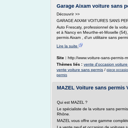
Garage Aixam voiture sans pe
Découvrir >>
GARAGE AIXAM VOITURES SANS PERM
Auto Frescaty, professionnel de la voit
et à Nancy en Meurthe-et-Moselle (54), 
permis Aixam , d'un utilitaire sans permi
Lire la suite
Site :
http://www.voiture-sans-permis-m
Thèmes liés :
vente d'occasion voitur
vente voiture sans permis
/
piece occasio
permis
MAZEL Voiture sans permis VS
Qui est MAZEL ?
Le spécialiste de la voiture sans perm
Rhône.
MAZEL vous offre une gamme complète
La vente neuf et occasion de voitures 