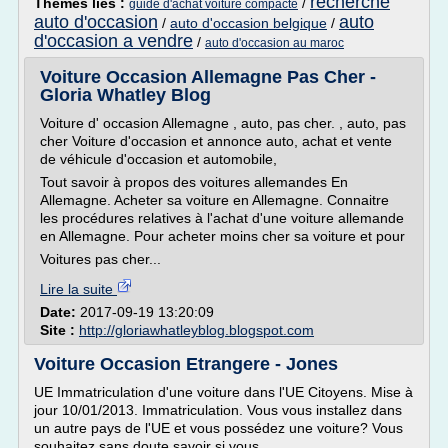
recherche
Thèmes liés :
/
guide d'achat voiture compacte
auto d'occasion
auto
/
auto d'occasion belgique
/
d'occasion a vendre
/
auto d'occasion au maroc
Voiture Occasion Allemagne Pas Cher -
Gloria Whatley Blog
Voiture d' occasion Allemagne , auto, pas cher. , auto, pas
cher Voiture d'occasion et annonce auto, achat et vente
de véhicule d'occasion et automobile,
Tout savoir à propos des voitures allemandes En
Allemagne. Acheter sa voiture en Allemagne. Connaitre
les procédures relatives à l'achat d'une voiture allemande
en Allemagne. Pour acheter moins cher sa voiture et pour
Voitures pas cher...
Lire la suite
Date:
2017-09-19 13:20:09
Site :
http://gloriawhatleyblog.blogspot.com
Voiture Occasion Etrangere - Jones
UE Immatriculation d'une voiture dans l'UE Citoyens. Mise à
jour 10/01/2013. Immatriculation. Vous vous installez dans
un autre pays de l'UE et vous possédez une voiture? Vous
souhaitez sans doute savoir si vous